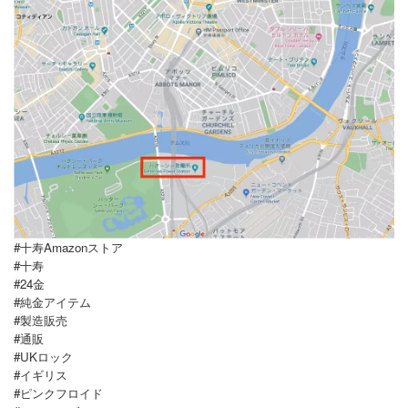
#十寿Amazonストア
#十寿
#24金
#純金アイテム
#製造販売
#通販
#UKロック
#イギリス
#ピンクフロイド